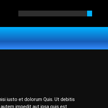
i iusto et dolorum Quis. Ut debitis
33 autem impedit aut ipsa quis est