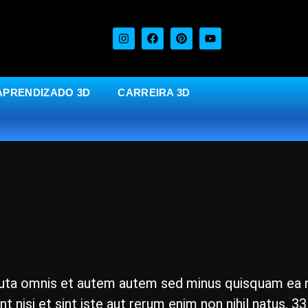
APRENDIZADO 3D
CARREIRA 3D
uta omnis et autem autem sed minus quisquam ea nis
unt nisi et sint iste aut rerum enim non nihil natus. 