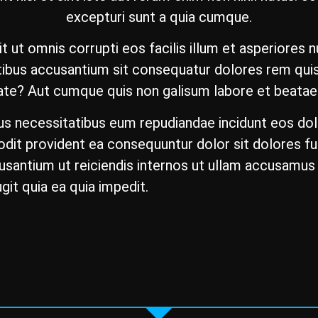
excepturi sunt a quia cumque.
it ut omnis corrupti eos facilis illum et asperior
ibus accusantium sit consequatur dolores rem qui
te? Aut cumque quis non galisum labore et beatae e
us necessitatibus eum repudiandae incidunt eos do
odit provident ea consequuntur dolor sit dolores fu
santium ut reiciendis internos ut ullam accusamus
it quia ea quia impedit.